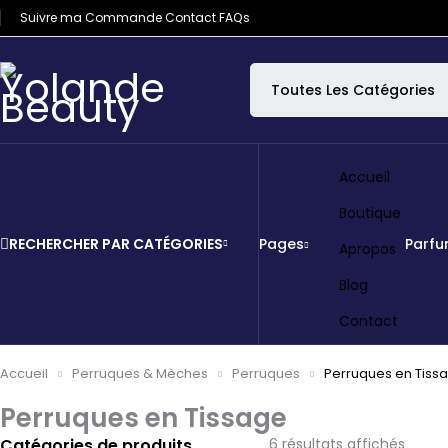
Suivre ma Commande
Contact
FAQs
Accueil
Boutique
RECHERCHER PAR CATÉGORIES
Pages
Parf
Apropos
Blog
Contact
Accueil
Perruques & Mèches
Perruques
Perruques en Tiss
Perruques en Tissage
Catégories de produits
6 résultats affichés