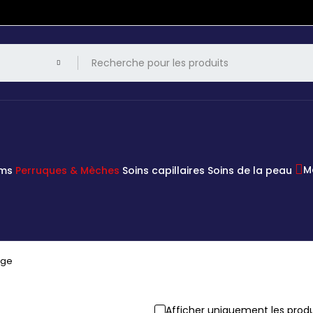
M
ums
Perruques & Mèches
Soins capillaires
Soins de la peau
age
Afficher uniquement les produ