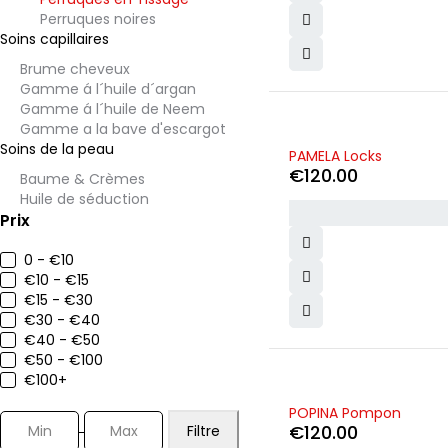
Perruques noires
Soins capillaires
Brume cheveux
Gamme á l´huile d´argan
Gamme á l´huile de Neem
Gamme a la bave d'escargot
Soins de la peau
PAMELA Locks
€
120.00
Baume & Crèmes
Huile de séduction
Prix
0 - €10
€10 - €15
€15 - €30
€30 - €40
€40 - €50
€50 - €100
€100+
POPINA Pompon
€
120.00
Filtre