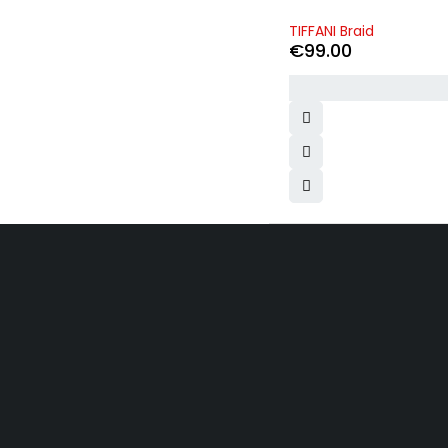
TIFFANI Braid
€
99.00
Inscrivez-vous à notre newsletter.
Obtenez des recommandations, des conseils, des mises à jour, 
Allemagne, Adelschlag
Contact@yolandebeauty.com