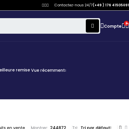
Contactez-nous 24/7
(+49 ) 176 41505691
0
Compte
eilleure remise
Vue récemment
its en vente
Montrer:
24
48
72
Tri
Tri par défaut