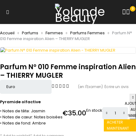
0
Accueil
Parfums
Femmes
Parfums Femmes
Parfum N°
010 Femme inspiration Alien – THIERRY MUGLER
Parfum N° 010 Femme inspiration Alien
– THIERRY MUGLER
(en l'Examen)
Écrire un avis
Pyramide olfactive
AJOU
AU
En stock
• Notes de tête: Jasmin
€
35.00
PANI
• Notes de cœur: Notes boisées
ACHETER
• Notes de fond: Ambre
MAINTENANT
Add to wishlist
Add to compare