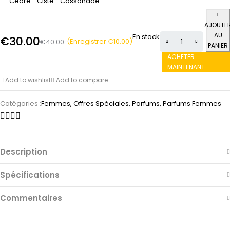
Cèdre –Ciste– Cassonade
AJOUTE
AU
En stock
€
30.00
(Enregistrer
€
10.00
)
€
40.00
PANIER
ACHETER
MAINTENANT
Add to wishlist
Add to compare
Catégories :
Femmes
,
Offres Spéciales
,
Parfums
,
Parfums Femmes
Description
Spécifications
Commentaires