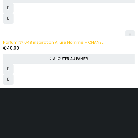
HOT
Parfum N° 048 inspiration Allure Homme – CHANEL
€
40.00
AJOUTER AU PANIER
Inscrivez-vous à notre newsletter.
Obtenez des recommandations, des conseils, des mises à jour, des
promotions et plus encore.