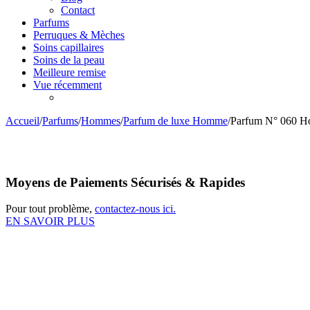
Contact
Parfums
Perruques & Mèches
Soins capillaires
Soins de la peau
Meilleure remise
Vue récemment
Accueil
/
Parfums
/
Hommes
/
Parfum de luxe Homme
/
Parfum N° 060 H
Moyens de Paiements Sécurisés & Rapides
Pour tout problème,
contactez-nous ici.
EN SAVOIR PLUS