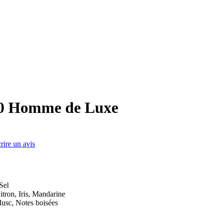
0 Homme de Luxe
rire un avis
Sel
tron, Iris, Mandarine
Musc, Notes boisées