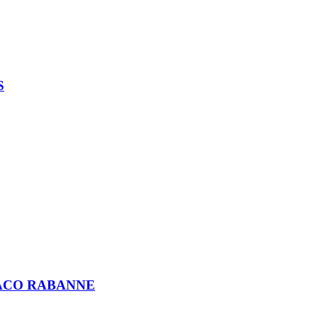
S
– PACO RABANNE