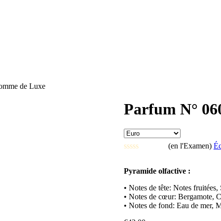
omme de Luxe
Parfum N° 06
(en l'Examen)
Éc
Note
0
Pyramide olfactive :
sur
5
• Notes de tête: Notes fruitées, 
• Notes de cœur: Bergamote, Ci
• Notes de fond: Eau de mer, 