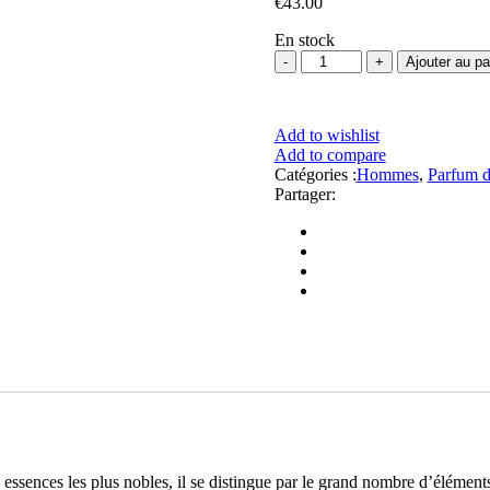
€
43.00
En stock
quantité
Ajouter au pa
de
Parfum
N°
Add to wishlist
060
Add to compare
Homme
Catégories :
Hommes
,
Parfum 
de
Partager:
Luxe
essences les plus nobles, il se distingue par le grand nombre d’éléments