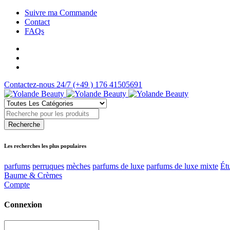
Suivre ma Commande
Contact
FAQs
Contactez-nous 24/7
(+49 ) 176 41505691
Les recherches les plus populaires
parfums
perruques
mèches
parfums de luxe
parfums de luxe mixte
Ét
Baume & Crèmes
Compte
Connexion