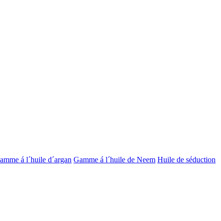
amme á l´huile d´argan
Gamme á l´huile de Neem
Huile de séduction