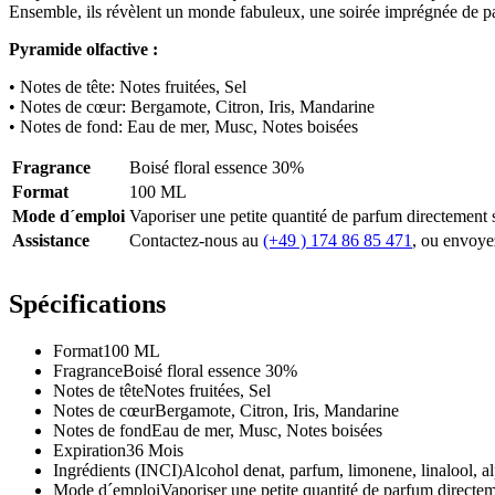
Ensemble, ils révèlent un monde fabuleux, une soirée imprégnée de pa
Pyramide olfactive :
• Notes de tête: Notes fruitées, Sel
• Notes de cœur: Bergamote, Citron, Iris, Mandarine
• Notes de fond: Eau de mer, Musc, Notes boisées
Fragrance
Boisé floral essence 30%
Format
100 ML
Mode d´emploi
Vaporiser une petite quantité de parfum directement s
Assistance
Contactez-nous au
(+49 ) 174 86 85 471
, ou envoye
Spécifications
Format
100 ML
Fragrance
Boisé floral essence 30%
Notes de tête
Notes fruitées, Sel
Notes de cœur
Bergamote, Citron, Iris, Mandarine
Notes de fond
Eau de mer, Musc, Notes boisées
Expiration
36 Mois
Ingrédients (INCI)
Alcohol denat, parfum, limonene, linalool, al
Mode d´emploi
Vaporiser une petite quantité de parfum directeme