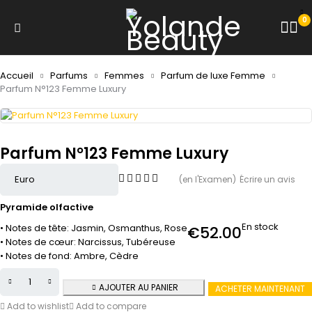
0
Accueil
Parfums
Femmes
Parfum de luxe Femme
Parfum N°123 Femme Luxury
Parfum N°123 Femme Luxury
(en l'Examen)
Écrire un avis
Pyramide olfactive
En stock
• Notes de tête: Jasmin, Osmanthus, Rose
€
52.00
• Notes de cœur: Narcissus, Tubéreuse
• Notes de fond: Ambre, Cèdre
AJOUTER AU PANIER
ACHETER MAINTENANT
Add to wishlist
Add to compare