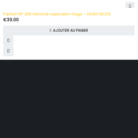
Parfum N° 205 Homme inspiration Hugo – HUGO BOSS
€
30.00
AJOUTER AU PANIER
Allemagne, Adelschlag
Contact@yolandebeauty.com
+49 17 48 68 54 71
Inscrivez-vous à notre newsletter.
Obtenez des recommandations, des conseils, des mises à